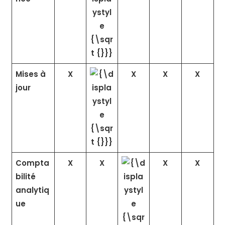
Mises à
X
X
X
X
jour
Compta
X
X
X
X
bilité
analytiq
ue