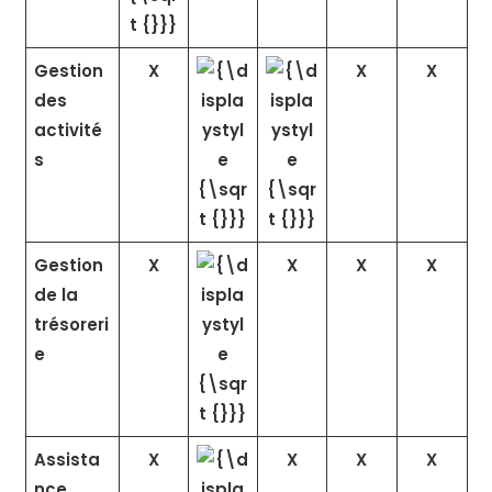
Gestion
X
X
X
des
activité
s
Gestion
X
X
X
X
de la
trésoreri
e
Assista
X
X
X
X
nce