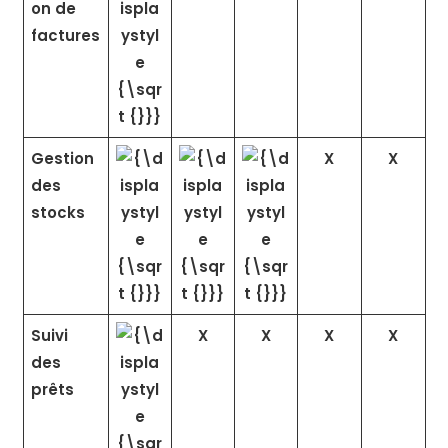
on de
factures
Gestion
X
X
des
stocks
Suivi
X
X
X
X
des
prêts